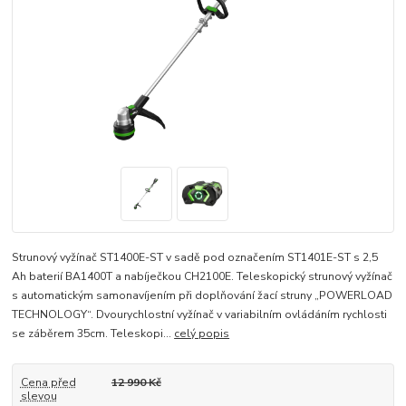
Strunový vyžínač ST1400E-ST v sadě pod označením ST1401E-ST s 2,5
Ah baterií BA1400T a nabíječkou CH2100E. Teleskopický strunový vyžínač
s automatickým samonavíjením při doplňování žací struny „POWERLOAD
TECHNOLOGY“. Dvourychlostní vyžínač v variabilním ovládáním rychlosti
se záběrem 35cm. Teleskopi...
celý popis
Cena před
12 990 Kč
slevou