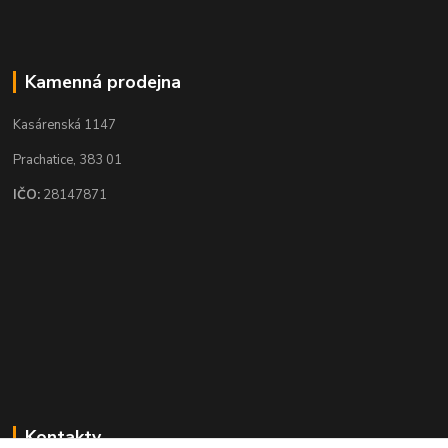
Kamenná prodejna
Kasárenská 1147
Prachatice, 383 01
IČO:
28147871
Kontakty