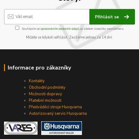
Přihlásit se
Souhlasím se
zpracováním osobních údajů
za účelem rozesílky newsletteru.
Můžete se kdykoli odhlásit. Zasíláme jednou za 14 dní.
Informace pro zákazníky
Kontakty
Obchodní podmínky
Možnosti dopravy
Platební možnosti
Předváděcí stroje Husqvarna
Autorizovaný servis Husqvarna