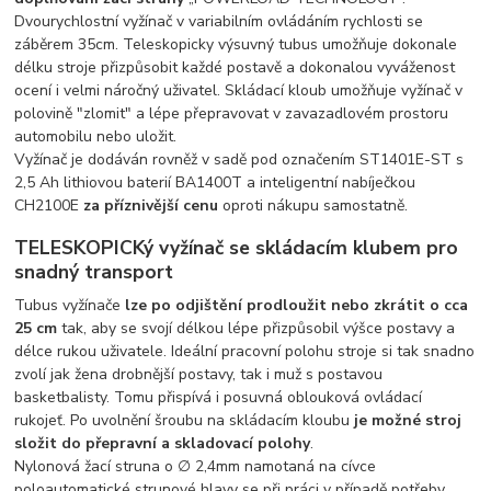
Dvourychlostní vyžínač v variabilním ovládáním rychlosti se
záběrem 35cm. Teleskopicky výsuvný tubus umožňuje dokonale
délku stroje přizpůsobit každé postavě a dokonalou vyváženost
ocení i velmi náročný uživatel. Skládací kloub umožňuje vyžínač v
polovině "zlomit" a lépe přepravovat v zavazadlovém prostoru
automobilu nebo uložit.
Vyžínač je dodáván rovněž v sadě pod označením ST1401E-ST s
2,5 Ah lithiovou baterií BA1400T a inteligentní nabíječkou
CH2100E
za příznivější cenu
oproti nákupu samostatně.
TELESKOPICKý vyžínač se skládacím klubem pro
snadný transport
Tubus vyžínače
lze po odjištění prodloužit nebo zkrátit o cca
25 cm
tak, aby se svojí délkou lépe přizpůsobil výšce postavy a
délce rukou uživatele. Ideální pracovní polohu stroje si tak snadno
zvolí jak žena drobnější postavy, tak i muž s postavou
basketbalisty. Tomu přispívá i posuvná oblouková ovládací
rukojeť. Po uvolnění šroubu na skládacím kloubu
je možné stroj
složit do přepravní a skladovací polohy
.
Nylonová žací struna o ∅ 2,4mm namotaná na cívce
poloautomatické strunové hlavy se při práci v případě potřeby