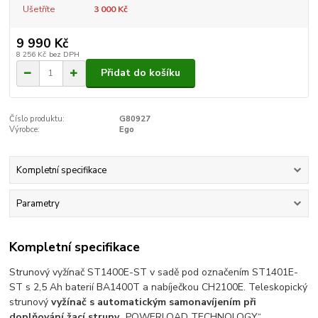
Ušetříte
3 000 Kč
9 990 Kč
8 256 Kč
bez DPH
Přidat do košíku
Číslo produktu:
G80927
Výrobce:
Ego
Kompletní specifikace
Parametry
Kompletní specifikace
Strunový vyžínač ST1400E-ST v sadě pod označením ST1401E-
ST s 2,5 Ah baterií BA1400T a nabíječkou CH2100E. Teleskopický
strunový
vyžínač s automatickým samonavíjením při
doplňování žací struny
„POWERLOAD TECHNOLOGY“.