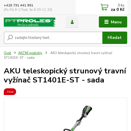
0
ks
+420 731 441 901
za
0 Kč
(Po-Pá 8-17hod, So 8.30-11.30)
Menu
Hledat
Úvod
AKČNÍ produkty
AKU teleskopický strunový travní vyžínač
ST1401E-ST - sada
AKU teleskopický strunový travní
vyžínač ST1401E-ST - sada
Akce