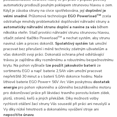
automaticky prodlouží pouhým poklepem strunovou hlavou o zem.
Když je zásoba struny na cívce spotřebována, její
doplnění je
TM
velmi snadné
. Průlomová technologie
EGO Powerload
zcela
odstraňuje mnohdy problematické doplňování náhradní struny a
automaticky náhradní strunu doplní a navine za vás
během
několika vteřin. Stačí provléci náhradní strunu strunovou hlavou,
TM
stlačit zelené tlačítko Powerload
a nechat systém, aby strunu
navinul sám a proces dokončil.
Spolehlivý systém
tak umožní
pracovat bez přerušení i méně technicky zdatným uživatelům a
včas dokončit svoji práci. Dokonalá ochrana před odlétávající
trávou je zajištěna díky rozměrnému a robustnímu bezpečnostnímu
krytu. Na pohon vyžínače
lze použít jakoukoliv baterii
ze
sortimentu EGO a např. baterie 2,5Ah vám umožní pracovat
nepřetržitě 30 minut a s baterií 5,0Ah dokonce hodinu. Naše
lithiové baterie EGO Power+ 56V Arc Vám poskytnou
dostatek
energie
pro pohon výkonného a účinného bezuhlíkového motoru
pro dokončovací práce při likvidaci travního porostu kolem zídek,
plotů, stromů, keřů a jiných překážek. Díky možnosti volby
rychlosti otáčení žací struny Vás sousedé při práci ani neuslyší a
Vy díky nízké hmotnosti a dokonalému vyvážení stroje ani
nepocítíte únavu
.