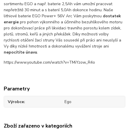
sortimentu EGO a např. baterie 2,5Ah vám umožní pracovat
nepřetržitě 30 minut a s baterií 5,0Ah dokonce hodinu. Naše
lithiové baterie EGO Power+ 56V Arc Vám poskytnou
dostatek
energie
pro pohon výkonného a účinného bezuhlíkového motoru
pro dokončovací práce při likvidaci travního porostu kolem zídek,
plotů, stromů, keřů a jiných překážek. Díky možnosti volby
rychlosti otáčení žací struny Vás sousedé při práci ani neuslyší a
Vy díky nízké hmotnosti a dokonalému vyvážení stroje ani
nepocítíte únavu
.
https://www.youtube.com/watch?v=TMiYzow_R4o
Parametry
Výrobce
Ego
Zboží zařazeno v kategoriích