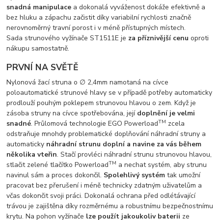
snadná manipulace
a dokonalá vyváženost dokáže efektivně a
bez hluku a zápachu začistit díky variabilní rychlosti značně
nerovnoměrný travní porost i v méně přístupných místech.
Sada strunového vyžínače ST1511E je
za příznivější cenu
oproti
nákupu samostatně.
PRVNÍ NA SVĚTĚ
Nylonová žací struna o ∅ 2,4mm namotaná na cívce
poloautomatické strunové hlavy se v případě potřeby automaticky
prodlouží pouhým poklepem strunovou hlavou o zem. Když je
zásoba struny na cívce spotřebována, její
doplnění je velmi
TM
snadné
. Průlomová technologie EGO Powerload
zcela
odstraňuje mnohdy problematické doplňování náhradní struny a
automaticky
náhradní strunu doplní a navine za vás během
několika vteřin
. Stačí provléci náhradní strunu strunovou hlavou,
TM
stlačit zelené tlačítko Powerload
a nechat systém, aby strunu
navinul sám a proces dokončil.
Spolehlivý systém
tak umožní
pracovat bez přerušení i méně technicky zdatným uživatelům a
včas dokončit svoji práci. Dokonalá ochrana před odlétávající
trávou je zajištěna díky rozměrnému a robustnímu bezpečnostnímu
krytu. Na pohon vyžínače
lze použít jakoukoliv baterii
ze