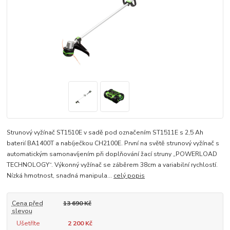
Strunový vyžínač ST1510E v sadě pod označením ST1511E s 2,5 Ah
baterií BA1400T a nabíječkou CH2100E. První na světě strunový vyžínač s
automatickým samonavíjením při doplňování žací struny „POWERLOAD
TECHNOLOGY“. Výkonný vyžínač se záběrem 38cm a variabilní rychlostí.
Nízká hmotnost, snadná manipula...
celý popis
Cena před
13 690 Kč
slevou
Ušetříte
2 200 Kč