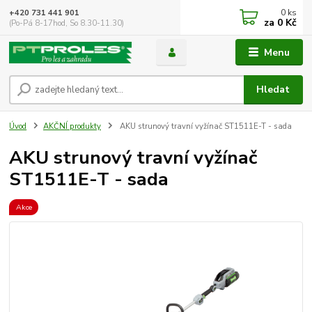
0
ks
+420 731 441 901
za
0 Kč
(Po-Pá 8-17hod, So 8.30-11.30)
Menu
Hledat
Úvod
AKČNÍ produkty
AKU strunový travní vyžínač ST1511E-T - sada
AKU strunový travní vyžínač
ST1511E-T - sada
Akce