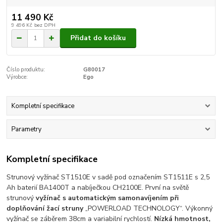
11 490 Kč
9 496 Kč
bez DPH
Přidat do košíku
Číslo produktu:
G80017
Výrobce:
Ego
Kompletní specifikace
Parametry
Kompletní specifikace
Strunový vyžínač ST1510E v sadě pod označením ST1511E s 2,5
Ah baterií BA1400T a nabíječkou CH2100E. První na světě
strunový
vyžínač s automatickým samonavíjením při
doplňování žací struny
„POWERLOAD TECHNOLOGY“. Výkonný
vyžínač se záběrem 38cm a variabilní rychlostí.
Nízká hmotnost,