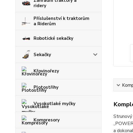
Zahradní traktory a
ridery
Příslušenství k traktorům
a Riderům
Robotické sekačky
Sekačky
Křovinořezy
Kompl
Plotostřihy
Komple
Vysokotlaké myčky
Strunový
Kompresory
„POWERLO
a dokonal