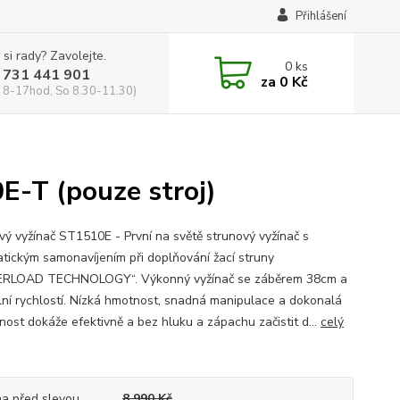
Přihlášení
 si rady? Zavolejte.
0
ks
 731 441 901
za
0 Kč
 8-17hod, So 8.30-11.30)
E-T (pouze stroj)
vý vyžínač ST1510E - První na světě strunový vyžínač s
tickým samonavíjením při doplňování žací struny
RLOAD TECHNOLOGY“. Výkonný vyžínač se záběrem 38cm a
ilní rychlostí. Nízká hmotnost, snadná manipulace a dokonalá
nost dokáže efektivně a bez hluku a zápachu začistit d...
celý
a před slevou
8 990 Kč