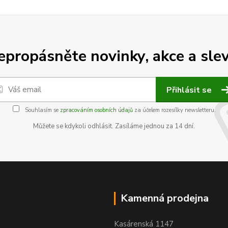
epropásněte novinky, akce a slev
Přihlásit se
Souhlasím se
zpracováním osobních údajů
za účelem rozesílky newsletteru.
Můžete se kdykoli odhlásit. Zasíláme jednou za 14 dní.
Kamenná prodejna
Kasárenská 1147