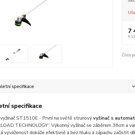
Uše
7 
6 1
Číslo p
etní specifikace
tní specifikace
 vyžínač ST1510E - První na světě strunový
vyžínač s automat
AD TECHNOLOGY“. Výkonný vyžínač se záběrem 38cm a variab
á vyváženost dokáže efektivně a bez hluku a zápachu začistit dík