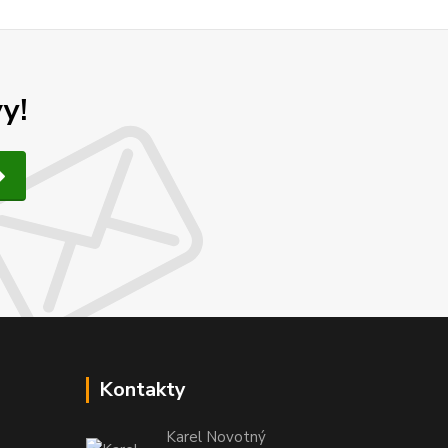
y!
Kontakty
Karel Novotný