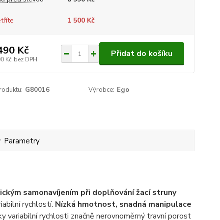
tříte
1 500 Kč
490 Kč
Přidat do košíku
90 Kč
bez DPH
roduktu:
G80016
Výrobce:
Ego
Parametry
ickým samonavíjením při doplňování žací struny
ilní rychlostí.
Nízká hmotnost, snadná manipulace
y variabilní rychlosti značně nerovnoměrný travní porost