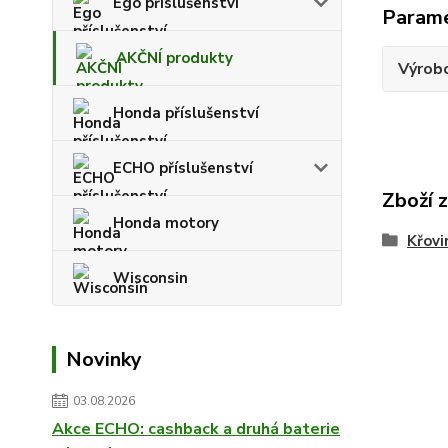
Ego příslušenství
Param
AKČNÍ produkty
Výrob
Honda příslušenství
ECHO příslušenství
Zboží 
Honda motory
Křovi
Wisconsin
Novinky
03.08.2026
Akce ECHO: cashback a druhá baterie