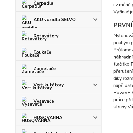
Čerpadla
i v méně
Vyžínač 
AKU vozidla SELVO
PRVNÍ
Nylonová
Rotavátory
pouhým po
Průlomov
Foukače
náhradní
tlačítko
Zametače
přerušení
díky roz
Vertikutátory
např. bat
Power+ 
práce při
Vysavače
struny Vá
HUSQVARNA