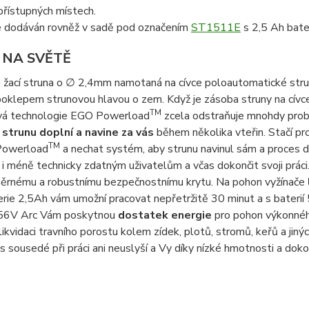
 přístupných místech.
je dodáván rovněž v sadě pod označením
ST1511E
s 2,5 Ah bat
 NA SVĚTĚ
 žací struna o ∅ 2,4mm namotaná na cívce poloautomatické stru
klepem strunovou hlavou o zem. Když je zásoba struny na cívce
TM
á technologie EGO Powerload
zcela odstraňuje mnohdy prob
 strunu doplní a navine za vás
během několika vteřin. Stačí pro
TM
 Powerload
a nechat systém, aby strunu navinul sám a proces d
 i méně technicky zdatným uživatelům a včas dokončit svoji práci.
měrnému a robustnímu bezpečnostnímu krytu. Na pohon vyžínače
erie 2,5Ah vám umožní pracovat nepřetržitě 30 minut a s bateri
56V Arc Vám poskytnou
dostatek energie
pro pohon výkonnéh
 likvidaci travního porostu kolem zídek, plotů, stromů, keřů a jin
s sousedé při práci ani neuslyší a Vy díky nízké hmotnosti a dok