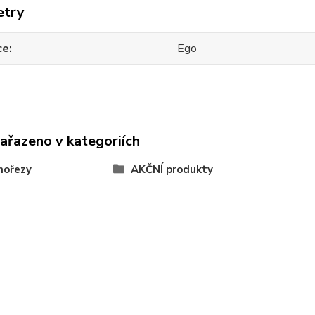
etry
ce
Ego
zařazeno v kategoriích
nořezy
AKČNÍ produkty