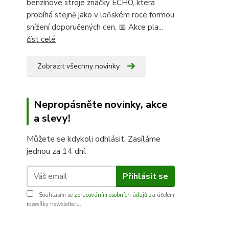
benzínové stroje značky ECHO, která
probíhá stejně jako v loňském roce formou
snížení doporučených cen. 📅 Akce pla...
číst celé
Zobrazit všechny novinky
Nepropásněte novinky, akce
a slevy!
Můžete se kdykoli odhlásit. Zasíláme
jednou za 14 dní.
Přihlásit se
Souhlasím se
zpracováním osobních údajů
za účelem
rozesílky newsletteru.