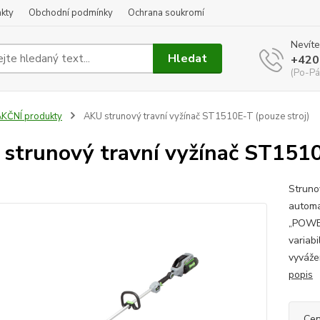
kty
Obchodní podmínky
Ochrana soukromí
Nevíte
Hledat
+420
(Po-Pá
KČNÍ produkty
AKU strunový travní vyžínač ST1510E-T (pouze stroj)
strunový travní vyžínač ST1510
Struno
automa
„POWE
variab
vyváže
popis
Cen