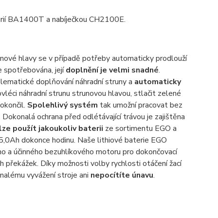
erií BA1400T a nabíječkou CH2100E.
nové hlavy se v případě potřeby automaticky prodlouží
 spotřebována, její
doplnění je velmi snadné
.
lematické doplňování náhradní struny a
automaticky
vléci náhradní strunu strunovou hlavou, stlačit zelené
okončil.
Spolehlivý systém
tak umožní pracovat bez
 Dokonalá ochrana před odlétávající trávou je zajištěna
lze použít jakoukoliv baterii
ze sortimentu EGO a
í 5,0Ah dokonce hodinu. Naše lithiové baterie EGO
o a účinného bezuhlíkového motoru pro dokončovací
ých překážek. Díky možnosti volby rychlosti otáčení žací
onalému vyvážení stroje ani
nepocítíte únavu
.