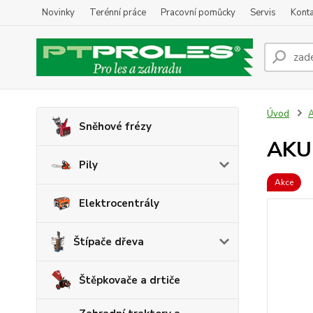
Novinky
Terénní práce
Pracovní pomůcky
Servis
Konta
Úvod
A
Sněhové frézy
AKU 
Pily
Akce
Elektrocentrály
Štípače dřeva
Štěpkovače a drtiče