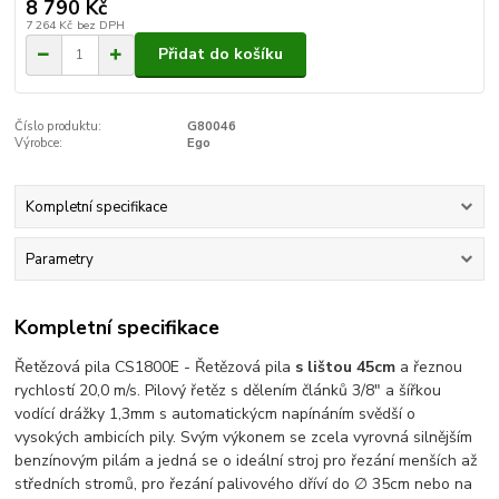
8 790 Kč
7 264 Kč
bez DPH
Přidat do košíku
Číslo produktu:
G80046
Výrobce:
Ego
Kompletní specifikace
Parametry
Kompletní specifikace
Řetězová pila CS1800E - Řetězová pila
s lištou 45cm
a řeznou
rychlostí 20,0 m/s. Pilový řetěz s dělením článků 3/8" a šířkou
vodící drážky 1,3mm s automatickýcm napínáním svědší o
vysokých ambicích pily. Svým výkonem se zcela vyrovná silnějším
benzínovým pilám a jedná se o ideální stroj pro řezání menších až
středních stromů, pro řezání palivového dříví do ∅ 35cm nebo na