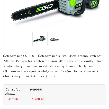
Řetězová pila CS1800E - Řetězová pila s lištou 45cm a řeznou rychlostí
20,0 m/s. Pilový řetěz s dělením článků 3/8" a šířkou vodící drážky 1,3mm
s automatickýcm napínáním svědší o vysokých ambicích pily. Svým
výkonem se zcela vyrovná silnějším benzínovým pilám a jedná se o
ideální stroj pro řezání m...
celý popis
Cena před
9 990 Kč
slevou
Ušetříte
1 200 Kč