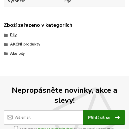
Výrobce
Ego
Zboží zařazeno v kategoriích
Pily
AKČNÍ produkty
Aku pily
Nepropásněte novinky, akce a
slevy!
Přihlásit se
Souhlasím se
zpracováním osobních údajů
za účelem rozesílky newsletteru.