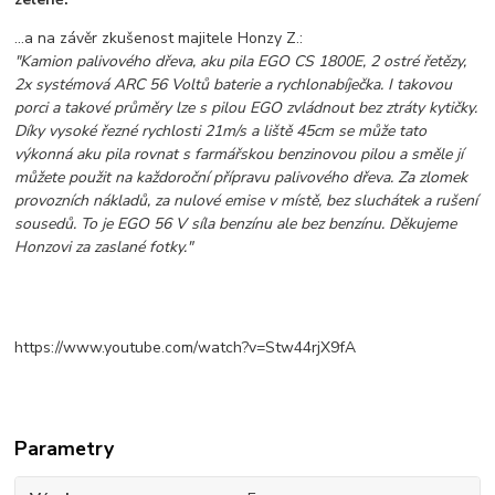
...a na závěr zkušenost majitele Honzy Z.:
"Kamion palivového dřeva, aku pila EGO CS 1800E, 2 ostré řetězy,
2x systémová ARC 56 Voltů baterie a rychlonabíječka. I takovou
porci a takové průměry lze s pilou EGO zvládnout bez ztráty kytičky.
Díky vysoké řezné rychlosti 21m/s a liště 45cm se může tato
výkonná aku pila rovnat s farmářskou benzinovou pilou a směle jí
můžete použit na každoroční přípravu palivového dřeva. Za zlomek
provozních nákladů, za nulové emise v místě, bez sluchátek a rušení
sousedů. To je EGO 56 V síla benzínu ale bez benzínu. Děkujeme
Honzovi za zaslané fotky."
https://www.youtube.com/watch?v=Stw44rjX9fA
Parametry