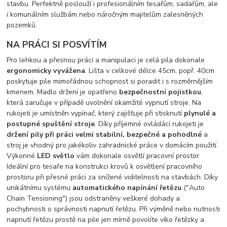
stavbu. Perfektně poslouží i profesionálním tesařům, sadařům, ale
i komunálním službám nebo náročným majitelům zalesněných
pozemků.
NA PRÁCI SI POSVÍTÍM
Pro lehkou a přesnou práci a manipulaci je celá pila dokonale
ergonomicky vyvážena
. Lišta v celkové délce 45cm, popř. 40cm
poskytuje pile mimořádnou schopnost si poradit i s rozměrnějším
kmenem. Madlo držení je opatřeno
bezpečnostní pojistkou
,
která zaručuje v případě uvolnění okamžité vypnutí stroje. Na
rukojeti je umístněn vypínač, který zajišťuje při stisknutí
plynulé a
postupné spuštění stroje
. Díky příjemné ovládácí rukojeti je
držení pily při práci velmi stabilní, bezpečné a pohodlné
a
stroj je vhodný pro jakékoliv zahradnické práce v domácím použití.
Výkonné
LED světlo
vám dokonale osvětlí pracovní prostor.
Ideální pro tesaře na konstrukci krovů k osvětlení pracovního
prostoru při přesné práci za snížené viditelnosti na stavbách. Díky
unikátnímu systému
automatického napínání řetězu
("Auto
Chain Tensioning") jsou odstraněny veškeré dohady a
pochybnosti o správnosti napnutí řetězu. Při výměně nebo nutnosti
napnutí řetězu prostě na pile jen mírně povolíte víko řetězky a