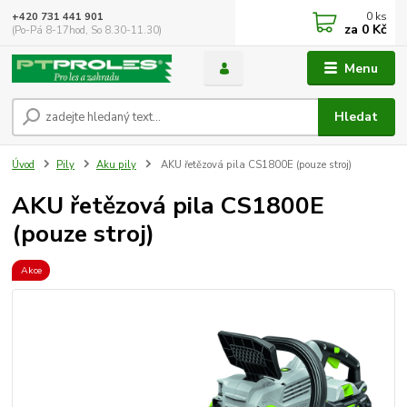
0
ks
+420 731 441 901
za
0 Kč
(Po-Pá 8-17hod, So 8.30-11.30)
Menu
Hledat
Úvod
Pily
Aku pily
AKU řetězová pila CS1800E (pouze stroj)
AKU řetězová pila CS1800E
(pouze stroj)
Akce