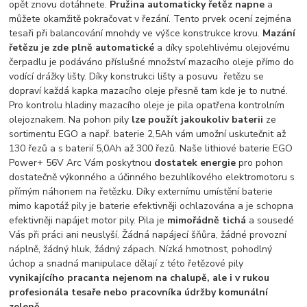
opět znovu dotáhnete.
Pružina automaticky řetěz napne
a
můžete okamžitě pokračovat v řezání. Tento prvek ocení zejména
tesaři při balancování mnohdy ve výšce konstrukce krovu.
Mazání
řetězu je zde plně automatické
a díky spolehlivému olejovému
čerpadlu je podáváno příslušné množství mazacího oleje přímo do
vodící drážky lišty. Díky konstrukci lišty a posuvu řetězu se
dopraví každá kapka mazacího oleje přesně tam kde je to nutné.
Pro kontrolu hladiny mazacího oleje je pila opatřena kontrolním
olejoznakem. Na pohon pily
lze použít jakoukoliv baterii
ze
sortimentu EGO a např. baterie 2,5Ah vám umožní uskutečnit až
130 řezů a s baterií 5,0Ah až 300 řezů. Naše lithiové baterie EGO
Power+ 56V Arc Vám poskytnou
dostatek energie
pro pohon
dostatečně výkonného a účinného bezuhlíkového elektromotoru s
přímým náhonem na řetězku. Díky externímu umístění baterie
mimo kapotáž pily je baterie efektivněji ochlazována a je schopna
efektivněji napájet motor pily. Pila je
mimořádně tichá
a sousedé
Vás při práci ani neuslyší. Žádná napájecí šňůra, žádné provozní
náplně, žádný hluk, žádný zápach. Nízká hmotnost, pohodlný
úchop a snadná manipulace dělají z této řetězové pily
vynikajícího pracanta nejenom na chalupě, ale i v rukou
profesionála tesaře nebo pracovníka údržby komunální
zeleně.