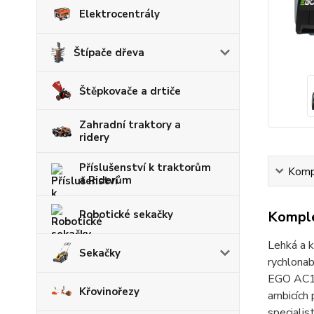
Elektrocentrály
Štípače dřeva
Štěpkovače a drtiče
Zahradní traktory a
ridery
Příslušenství k traktorům
Kompl
a Riderům
Komple
Robotické sekačky
Lehká a 
Sekačky
rychlona
EGO AC12
Křovinořezy
ambicích 
specialis