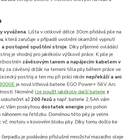
m
y vyvážena
. Lišta v celkové délce 30cm přidává pile na
ou
, která zaručuje v případě uvolnění okamžité vypnutí
 a postupné spuštění stroje
. Díky příjemné ovládácí
stroj je vhodný pro jakékoliv výškové práce. K pile je
zpečnostním
závěsovým lanem a napájecím kabelem v
ily za závěsný držák na temeni těla pily během práce ve
lezecký postroj a ten mu při práci nikde
nepřekáží a ani
3000E
je nová lithiová baterie EGO Power+ 56V Arc
tností. Nicméně
lze použít jakékoliv další baterie
z
skutečnit až
200 řezů
a např. baterie 2,5Ah vám
 Arc Vám poskytnou
dostatek energie
pro pohon
 náhonem na řetězku. Doménou této pily je velmi
y, vč. motoru v kovovém bloku pily. Díky tomu došlo ke
 čerpadlu je podáváno příslušné množství mazacího oleje