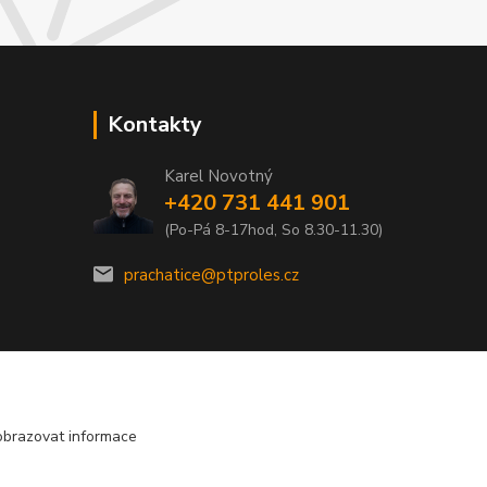
Kontakty
Karel Novotný
+420 731 441 901
(Po-Pá 8-17hod, So 8.30-11.30)
prachatice@ptproles.cz
obrazovat informace