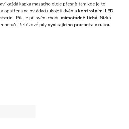
praví každá kapka mazacího oleje přesně tam kde je to
pila opatřena na ovládací rukojeti dvěma
kontrolními LED
aterie
. Pila je při svém chodu
mimořádně tichá.
Nízká
ednoruční řetězové pily
vynikajícího pracanta v rukou