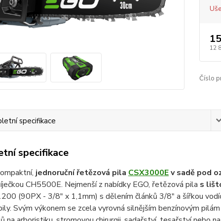
Uše
15
12 
Číslo p
etní specifikace
tní specifikace
kompaktní,
jednoruční řetězová pila
CSX3000E
v sadě pod 
bíječkou CH5500E. Nejmenší z nabídky EGO, řetězová pila
s liš
00 (90PX - 3/8" x 1,1mm) s dělením článků 3/8" a šířkou vodíc
pily. Svým výkonem se zcela vyrovná silnějším benzínovým pilám v 
tů na arboristiku, stromovou chirurgii, sadařství, tesařství nebo n