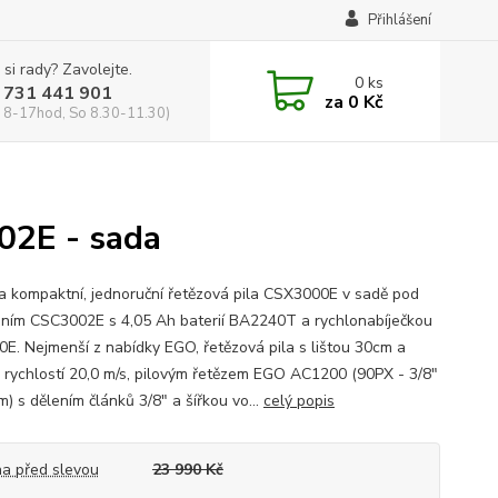
Přihlášení
 si rady? Zavolejte.
0
ks
 731 441 901
za
0 Kč
 8-17hod, So 8.30-11.30)
02E - sada
a kompaktní, jednoruční řetězová pila CSX3000E v sadě pod
ním CSC3002E s 4,05 Ah baterií BA2240T a rychlonabíječkou
E. Nejmenší z nabídky EGO, řetězová pila s lištou 30cm a
 rychlostí 20,0 m/s, pilovým řetězem EGO AC1200 (90PX - 3/8"
) s dělením článků 3/8" a šířkou vo...
celý popis
a před slevou
23 990 Kč