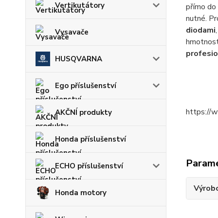
Vertikutátory
přímo do 
nutné. Pr
diodami
Vysavače
hmotnost,
profesi
HUSQVARNA
Ego příslušenství
https://
AKČNÍ produkty
Honda příslušenství
Param
ECHO příslušenství
Výrob
Honda motory