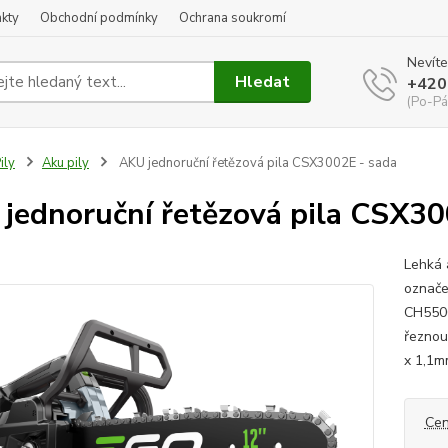
kty
Obchodní podmínky
Ochrana soukromí
Nevíte
Hledat
+420
(Po-Pá
ily
Aku pily
AKU jednoruční řetězová pila CSX3002E - sada
jednoruční řetězová pila CSX30
Lehká 
označe
CH5500
řeznou
x 1,1mm
Cen