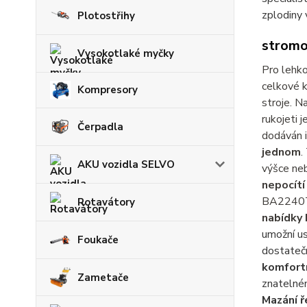
zplodiny 
Plotostřihy
stromo
Vysokotlaké myčky
Pro lehko
celkové 
Kompresory
stroje. Na
rukojeti j
Čerpadla
dodáván i
jednom
.
AKU vozidla SELVO
výšce neb
nepocítí
BA2240T 
Rotavátory
nabídky
umožní u
Foukače
dostateč
komfortn
Zametače
znateln
Mazání ř