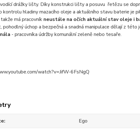
vodící drážky lišty. Díky konstrukci lišty a posuvu řetězu se do
o kontrolu hladiny mazacího oleje a aktuálního stavu baterie je 
, takže má pracovník
neustále na očích aktuální stav oleje i b
 pohodlný úchop a bezpečná a snadná manipulace dělají z této j
onála
- pracovníka údržby komunální zeleně nebo tesaře.
www.youtube.com/watch?v=JifW-6FsNgQ
etry
ce
Ego