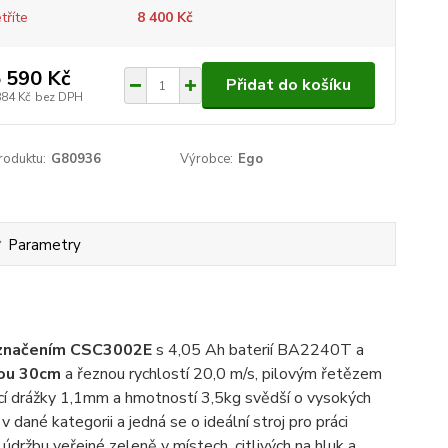
tříte
8 400 Kč
 590 Kč
Přidat do košíku
884 Kč
bez DPH
roduktu:
G80936
Výrobce:
Ego
Parametry
označením CSC3002E
s 4,05 Ah baterií BA2240T a
tou 30cm
a řeznou rychlostí 20,0 m/s, pilovým řetězem
í drážky 1,1mm a hmotností 3,5kg svědší o vysokých
dané kategorii a jedná se o ideální stroj pro práci
a údržbu veřejné zeleně v místech, citlivých na hluk a