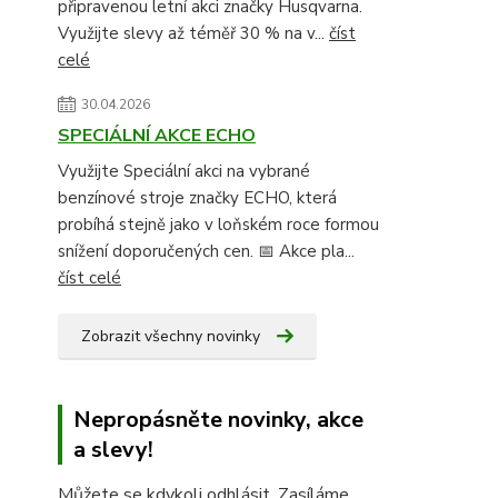
připravenou letní akci značky Husqvarna.
Využijte slevy až téměř 30 % na v...
číst
celé
30.04.2026
SPECIÁLNÍ AKCE ECHO
Využijte Speciální akci na vybrané
benzínové stroje značky ECHO, která
probíhá stejně jako v loňském roce formou
snížení doporučených cen. 📅 Akce pla...
číst celé
Zobrazit všechny novinky
Nepropásněte novinky, akce
a slevy!
Můžete se kdykoli odhlásit. Zasíláme