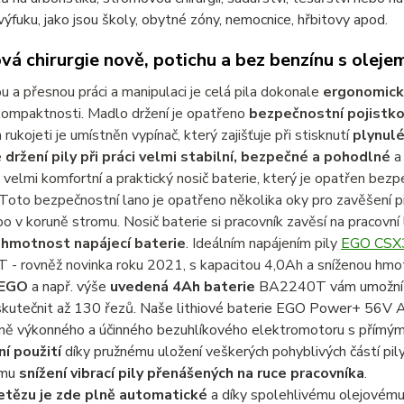
výfuku, jako jsou školy, obytné zóny, nemocnice, hřbitovy apod.
vá chirurgie nově, potichu a bez benzínu s oleje
u a přesnou práci a manipulaci je celá pila dokonale
ergonomick
kompaktnosti. Madlo držení je opatřeno
bezpečnostní pojistk
 rukojeti je umístněn vypínač, který zajišťuje při stisknutí
plynulé
e
držení pily při práci velmi stabilní, bezpečné a pohodlné
a 
 velmi komfortní a praktický nosič baterie, který je opatřen be
 Toto bezpečnostní lano je opatřeno několika oky pro zavěšení p
o v koruně stromu. Nosič baterie si pracovník zavěsí na pracovní 
 hmotnost napájecí baterie
.
Ideálním napájením pily
EGO CSX
- rovněž novinka roku 2021, s kapacitou 4,0Ah a sníženou hmo
 EGO
a např. výše
uvedená 4Ah baterie
BA2240T vám umožní u
skutečnit až 130 řezů. Naše lithiové baterie EGO Power+ 56V
ně výkonného a účinného bezuhlíkového elektromotoru s přímým
í použití
díky pružnému uložení veškerých pohyblivých částí pil
ému
snížení vibrací pily přenášených na ruce pracovníka
.
etězu je zde plně automatické
a díky spolehlivému olejovému