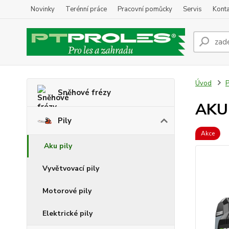
Novinky
Terénní práce
Pracovní pomůcky
Servis
Konta
Úvod
P
Sněhové frézy
AKU 
Pily
Akce
Aku pily
Vyvětvovací pily
Motorové pily
Elektrické pily