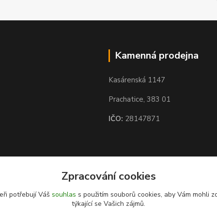
Kamenná prodejna
Kasárenská 1147
Prachatice, 383 01
IČO:
28147871
Zpracování cookies
eři potřebují Váš
souhlas
s použitím souborů cookies, aby Vám mohli z
týkající se Vašich zájmů.