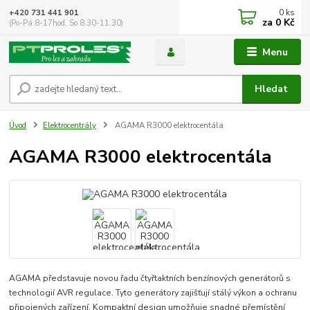
0
ks
+420 731 441 901
za
0 Kč
(Po-Pá 8-17hod, So 8.30-11.30)
Menu
Hledat
Úvod
Elektrocentrály
AGAMA R3000 elektrocentála
AGAMA R3000 elektrocentála
AGAMA představuje novou řadu čtyřtaktních benzínových generátorů s
technologií AVR regulace. Tyto generátory zajišťují stálý výkon a ochranu
připojených zařízení. Kompaktní design umožňuje snadné přemístění