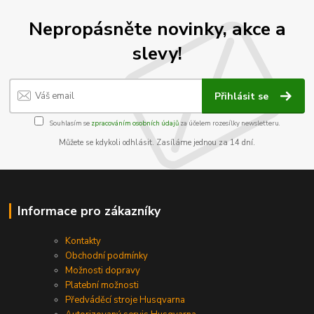
Nepropásněte novinky, akce a
slevy!
Přihlásit se
Souhlasím se
zpracováním osobních údajů
za účelem rozesílky newsletteru.
Můžete se kdykoli odhlásit. Zasíláme jednou za 14 dní.
Informace pro zákazníky
Kontakty
Obchodní podmínky
Možnosti dopravy
Platební možnosti
Předváděcí stroje Husqvarna