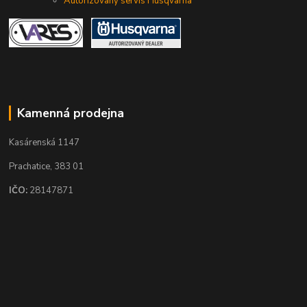
Autorizovaný servis Husqvarna
Kamenná prodejna
Kasárenská 1147
Prachatice, 383 01
IČO:
28147871