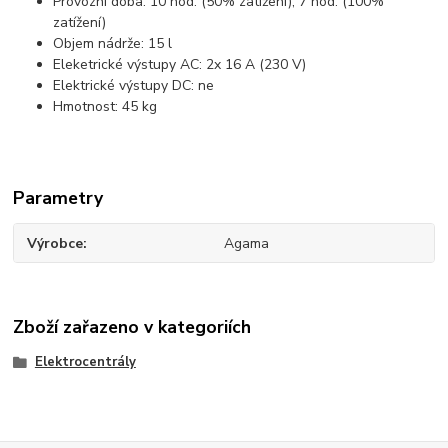
Provozní doba: 10 hod. (50% zatížení); 7 hod. (100%
zatížení)
Objem nádrže: 15 l
Eleketrické výstupy AC: 2x 16 A (230 V)
Elektrické výstupy DC: ne
Hmotnost: 45 kg
Parametry
Výrobce
Agama
Zboží zařazeno v kategoriích
Elektrocentrály