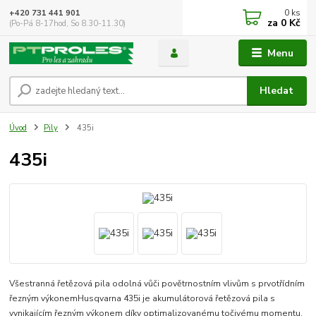
0
ks
+420 731 441 901
za
0 Kč
(Po-Pá 8-17hod, So 8.30-11.30)
Menu
Hledat
Úvod
Pily
435i
435i
Všestranná řetězová pila odolná vůči povětrnostním vlivům s prvotřídním
řezným výkonem​ Husqvarna 435i je akumulátorová řetězová pila s
vynikajícím řezným výkonem díky optimalizovanému točivému momentu,