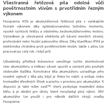
Všestranná řetězová pila odolná vůči
povětrnostním vlivům s prvotřídním řezným
výkonem​
Husqvarna 435i je akumulátorová řetězová pila s vynikajícím
řezným výkonem díky optimalizovanému točivému momentu,
vysoké rychlosti řetězu a odolnému bezkomutátorovému motoru.
Výsledkem je všestranná efektivita při kácení menších stromů,
prořezávání nebo řezání palivového dřeva. Díky klasifikaci IPX4 je
elektronika chráněna proti povětrnostním vlivům, takže s pilou lze
pracovat po celý rok, i když prší.
Uživatelsky přívětivá klávesnice umožňuje rychle zkontrolovat
stav akumulátoru a indikaci závad, spustit a zastavit pilu pouhým
stisknutím tlačítka. Konstrukce těla akumulátoru usnadňuje jeho
snadné vyjmutí z těla pily, když je třeba ho nabít, a snižuje riziko
hromadění dřevěných třísek a prachu v prostoru pro akumulátor. K
dispozici je také režim savE™, který poskytuje maximální dobu
běhu a je ideální pro úkoly, které nevyžadují plný výkon. 36V
akumulátor lze použít i pro několik dalších strojů značky
Husqvarna.