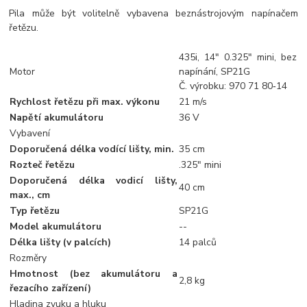
Pila může být volitelně vybavena beznástrojovým napínačem
řetězu.
435i, 14" 0.325" mini, bez
Motor
napínání, SP21G
Č. výrobku: 970 71 80‑14
Rychlost řetězu při max. výkonu
21 m/s
Napětí akumulátoru
36 V
Vybavení
Doporučená délka vodící lišty, min.
35 cm
Rozteč řetězu
.325" mini
Doporučená délka vodicí lišty,
40 cm
max., cm
Typ řetězu
SP21G
Model akumulátoru
--
Délka lišty (v palcích)
14 palců
Rozměry
Hmotnost (bez akumulátoru a
2,8 kg
řezacího zařízení)
Hladina zvuku a hluku