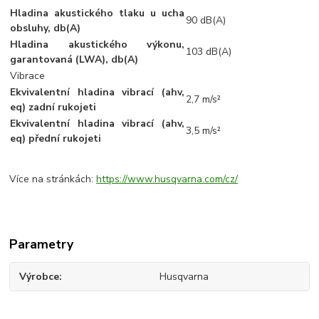
Hladina akustického tlaku u ucha
90 dB(A)
obsluhy, db(A)
Hladina akustického výkonu,
103 dB(A)
garantovaná (LWA), db(A)
Vibrace
Ekvivalentní hladina vibrací (ahv,
2,7 m/s²
eq) zadní rukojeti
Ekvivalentní hladina vibrací (ahv,
3,5 m/s²
eq) přední rukojeti
Více na stránkách:
https://www.husqvarna.com/cz/
Parametry
Výrobce
Husqvarna